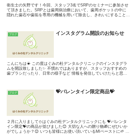
衛生士の矢野です！今回、スタッフ3名でSRPのセミナーに参加させ
て頂きました。SRPとは歯周病治療において、歯周ポケットの中に
隠れた歯石や歯垢を専用の機械を用いて除去し、きれいにすることで
歯周ポケットの改善を図る治療です。実技を含め、丸一日...
インスタグラム開設のお知らせ
ブログ
こんにちは☀ この度はぐみの杜デンタルクリニックのインスタグラ
ムを開設致しました✨ 不慣れではありますが、スタッフおすすめの
歯ブラシだったり、日常の様子など 情報を発信していけたらと思っ
ております🎈 ぜひフォローしていただけると嬉しいです😳...
💝バレンタイン限定商品💝
ブログ
２月に入りまして⛄はぐみの杜デンタルクリニックにも 💝バレンタ
イン限定💝の商品が並びました😊 大切な人への贈り物🎁にぜひいか
がでしょうか？😌 いつも皆様にお使い頂いているMIペーストに🌱 バ
レンタイン限定で🍫チョコレート味🍫が登場しました😊...