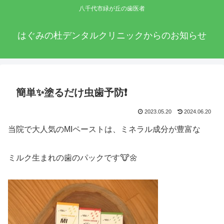
八千代市緑が丘の歯医者
はぐみの杜デンタルクリニックからのお知らせ
簡単✨塗るだけ虫歯予防❗
2023.05.20
2024.06.20
当院で大人気のMIペーストは、ミネラル成分が豊富な
ミルク生まれの歯のパックです🐮🌼