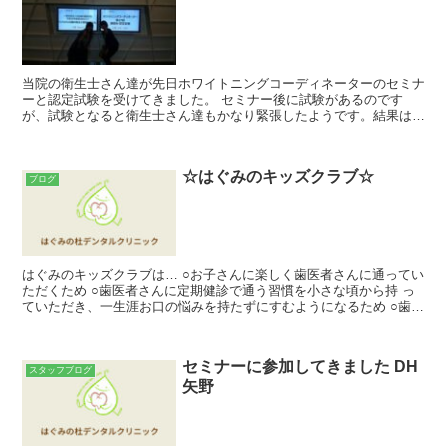
当院の衛生士さん達が先日ホワイトニングコーディネーターのセミナ
ーと認定試験を受けてきました。 セミナー後に試験があるのです
が、試験となると衛生士さん達もかなり緊張したようです。結果はま
た報告させて頂きますね。 ホワイトニングコーディネーター...
☆はぐみのキッズクラブ☆
ブログ
はぐみのキッズクラブは… ○お子さんに楽しく歯医者さんに通ってい
ただくため ○歯医者さんに定期健診で通う習慣を小さな頃から持 っ
ていただき、一生涯お口の悩みを持たずにすむようになるため ○歯科
医、歯科衛生士、TCの連携によるむし歯と歯周病の...
セミナーに参加してきました DH
スタッフブログ
矢野